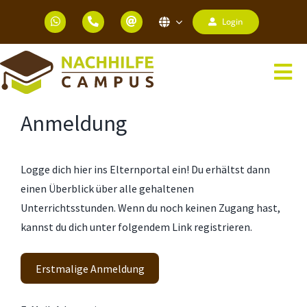
Zum
Login
Inhalt
springen
Tog
Nav
HOME
Anmeldung
NACHHILFEUNTERRICHT
Logge dich hier ins Elternportal ein! Du erhältst dann
KINDERKURSE
einen Überblick über alle gehaltenen
Unterrichtsstunden. Wenn du noch keinen Zugang hast,
LEHRKRÄFTE
kannst du dich unter folgendem Link registrieren.
UNTERRICHTS BEWERTUNGEN
Erstmalige Anmeldung
NACHHILFEQUALITÄT