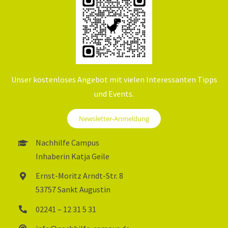
Ich kann den Nachhilfe Campus nur
wärmstens empfehlen und bin sehr
dankbar für die positive Erfahrung.
Unser kostenloses Angebot mit vielen Interessanten Tipps
und Events.
Johanna K
,
16.08.2024
Newsletter-Anmeldung
Nachhilfe Campus
Inhaberin Katja Geile
Ernst-Moritz Arndt-Str. 8
53757 Sankt Augustin
02241 – 12 31 5 31