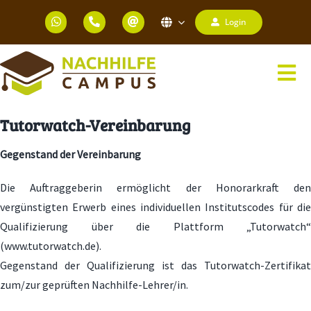
Zum
Login
Inhalt
springen
Tog
Nav
HOME
Tutorwatch-Vereinbarung
NACHHILFEUNTERRICHT
Gegenstand der Vereinbarung
KINDERKURSE
Die Auftraggeberin ermöglicht der Honorarkraft den
vergünstigten Erwerb eines individuellen Institutscodes für die
LEHRKRÄFTE
Qualifizierung über die Plattform „Tutorwatch“
(
www.tutorwatch.de
).
UNTERRICHTS BEWERTUNGEN
Gegenstand der Qualifizierung ist das Tutorwatch-Zertifikat
zum/zur geprüften Nachhilfe-Lehrer/in.
NACHHILFEQUALITÄT