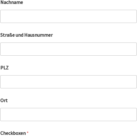
Nachname
P
Straße und Hausnummer
L
Z
I
P
n
e
PLZ
u
Ort
Checkboxen
*